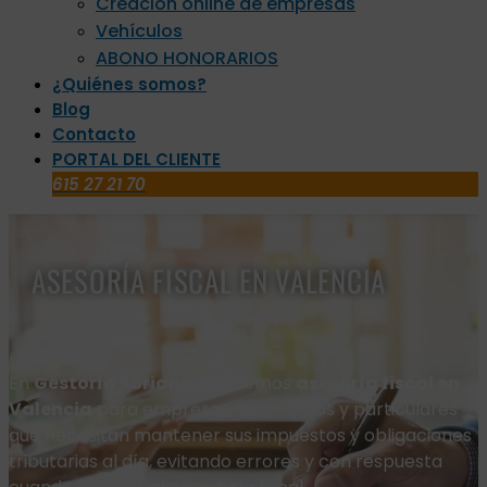
Creación online de empresas
Vehículos
ABONO HONORARIOS
¿Quiénes somos?
Blog
Contacto
PORTAL DEL CLIENTE
615 27 21 70
ASESORÍA FISCAL EN VALENCIA
En
Gestoría Soriano
ofrecemos
asesoría fiscal en
Valencia
para empresas, autónomos y particulares
que necesitan mantener sus impuestos y obligaciones
tributarias al día, evitando errores y con respuesta