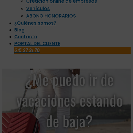
Creación online de empresas
Vehículos
ABONO HONORARIOS
¿Quiénes somos?
Blog
Contacto
PORTAL DEL CLIENTE
615 27 21 70
¿Me puedo ir de
vacaciones estando
de baja?