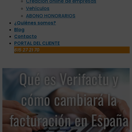
Creación online de empresas
Vehículos
ABONO HONORARIOS
¿Quiénes somos?
Blog
Contacto
PORTAL DEL CLIENTE
615 27 21 70
Qué es Verifactu y
cómo cambiará la
facturación en España